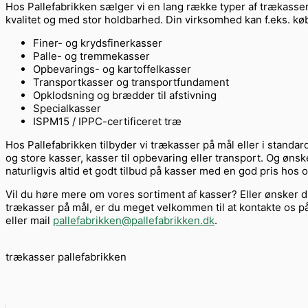
Hos Pallefabrikken sælger vi en lang række typer af trækasser ti
kvalitet og med stor holdbarhed. Din virksomhed kan f.eks. kø
Finer- og krydsfinerkasser
Palle- og tremmekasser
Opbevarings- og kartoffelkasser
Transportkasser og transportfundament
Opklodsning og brædder til afstivning
Specialkasser
ISPM15 / IPPC-certificeret træ
Hos Pallefabrikken tilbyder vi trækasser på mål eller i standa
og store kasser, kasser til opbevaring eller transport. Og ønsker
naturligvis altid et godt tilbud på kasser med en god pris hos o
Vil du høre mere om vores sortiment af kasser? Eller ønsker du 
trækasser på mål, er du meget velkommen til at kontakte os på 
eller mail
pallefabrikken@pallefabrikken.dk
.
trækasser pallefabrikken