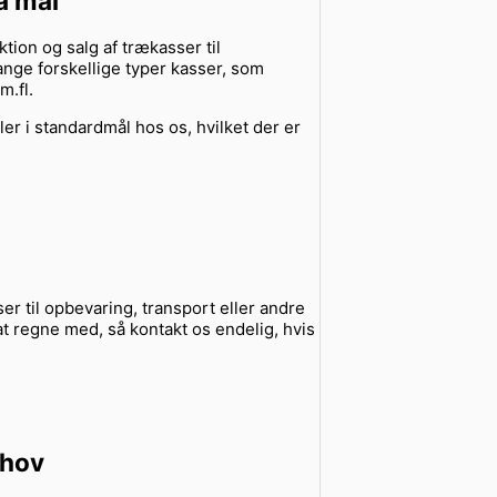
å mål
tion og salg af trækasser til
nge forskellige typer kasser, som
m.fl.
er i standardmål hos os, hvilket der er
er til opbevaring, transport eller andre
l at regne med, så kontakt os endelig, hvis
ehov