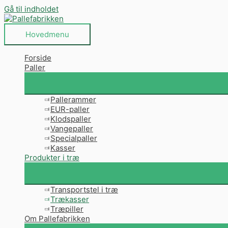
Gå til indholdet
Hovedmenu
Forside
Paller
Pallerammer
EUR-paller
Klodspaller
Vangepaller
Specialpaller
Kasser
Produkter i træ
Transportstel i træ
Trækasser
Træpiller
Om Pallefabrikken