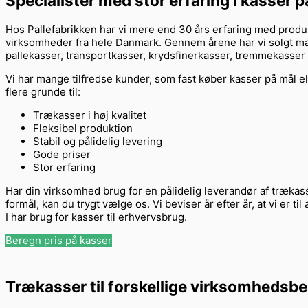
Specialister med stor erfaring i kasser p
Hos Pallefabrikken har vi mere end 30 års erfaring med produk
virksomheder fra hele Danmark. Gennem årene har vi solgt ma
pallekasser, transportkasser, krydsfinerkasser, tremmekasser 
Vi har mange tilfredse kunder, som fast køber kasser på mål ell
flere grunde til:
Trækasser i høj kvalitet
Fleksibel produktion
Stabil og pålidelig levering
Gode priser
Stor erfaring
Har din virksomhed brug for en pålidelig leverandør af trækass
formål, kan du trygt vælge os. Vi beviser år efter år, at vi er ti
I har brug for kasser til erhvervsbrug.
Beregn pris på kasser
Trækasser til forskellige virksomhedsb